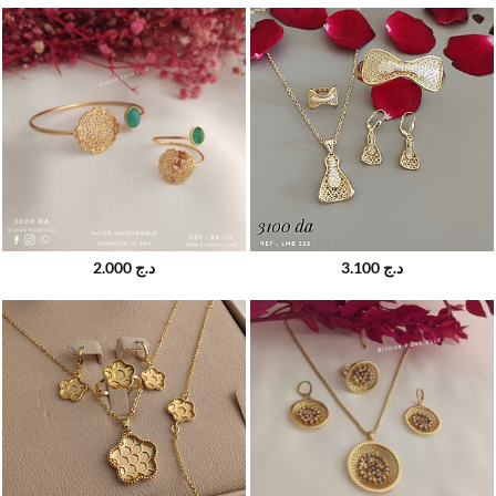
2.000
د.ج
3.100
د.ج