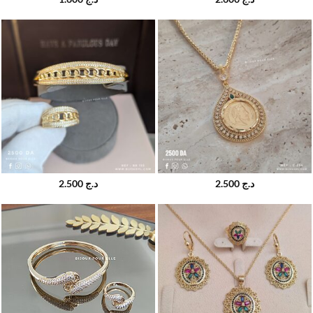
2.500
د.ج
2.500
د.ج