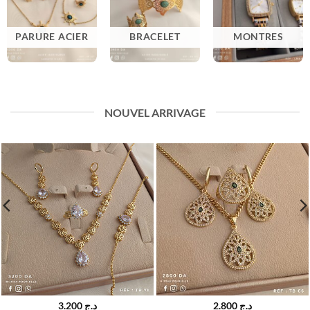
PARURE ACIER
BRACELET
MONTRES
NOUVEL ARRIVAGE
3.200
د.ج
2.800
د.ج