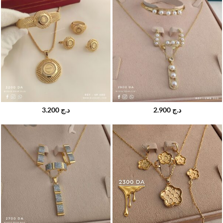
3.200
د.ج
2.900
د.ج