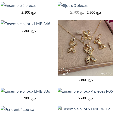
Le
Le
2.100
د.ج
2.700
د.ج
2.500
د.ج
prix
prix
initial
actuel
était :
est :
د.ج 2.700.
2.300
د.ج
2.800
د.ج
3.200
د.ج
2.600
د.ج