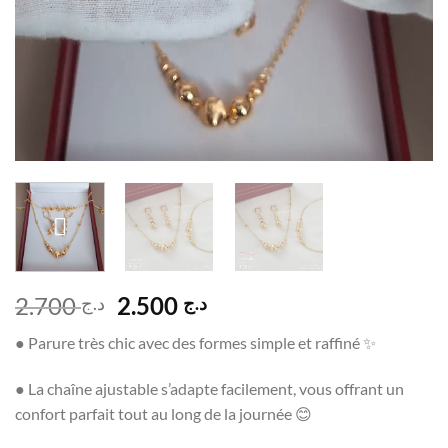
Le
Le
2.700
2.500
د.ج
د.ج
prix
prix
● Parure très chic avec des formes simple et raffiné ✨
initial
actuel
était :
est :
● La chaîne ajustable s’adapte facilement, vous offrant un
د.ج 2.500.
د.ج 2.700.
confort parfait tout au long de la journée 😊