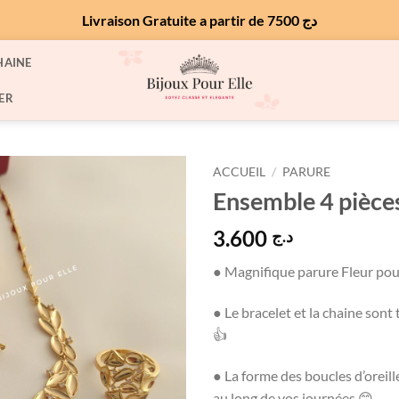
Livraison Gratuite a partir de 7500 دج
HAINE
ER
ACCUEIL
/
PARURE
Ensemble 4 pièce
3.600
د.ج
● Magnifique parure Fleur pour
● Le bracelet et la chaine sont t
👍
● La forme des boucles d’oreill
au long de vos journées 😊