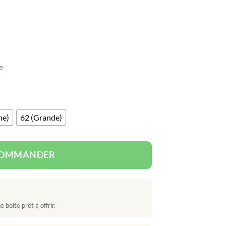
e
ne)
62 (Grande)
OMMANDER
 boite prêt à offrir.