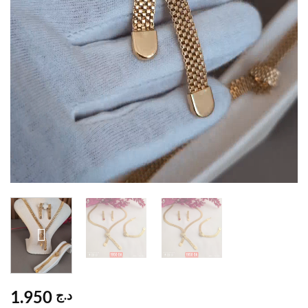
1.950
د.ج